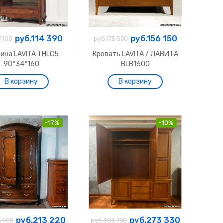
руб.114 390
руб.156 150
7 100
руб.173 500
ина LAVITA THLC5
Кровать LAVITA / ЛАВИТА
90*34*160
BLB1600
-17%
-10%
руб.213 220
руб.273 330
6 900
руб.303 700