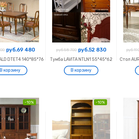
руб.69 480
руб.52 830
200
руб.58 700
руб.19
ALD DTET4 140*85*76
Тумба LAVITA NTLN1 55*45*62
Стол AU
-10%
-10%