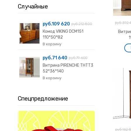
Случайные
руб.392 
руб.109 620
руб.212 800
Комод VIKING DCM151
Витри
110*50*82
руб.71 640
руб.79 600
Витрина PIRENCHE THTT3
52*36*140
Спецпредложение
руб.162 