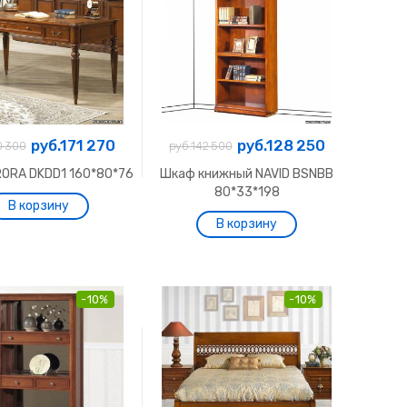
руб.171 270
руб.128 250
0 300
руб.142 500
RORA DKDD1 160*80*76
Шкаф книжный NAVID BSNBB
80*33*198
-10%
-10%