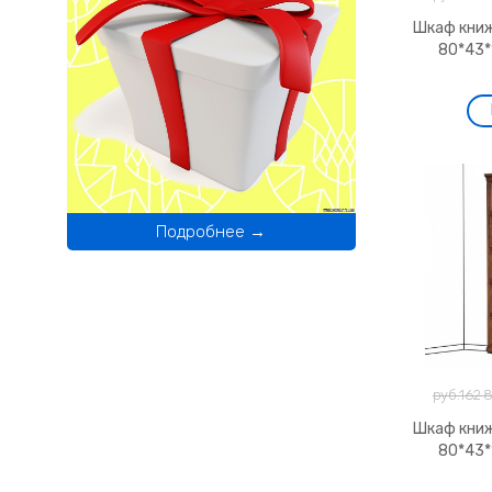
Шкаф кни
80*43*
Подробнее →
руб.162 
Шкаф кни
80*43*