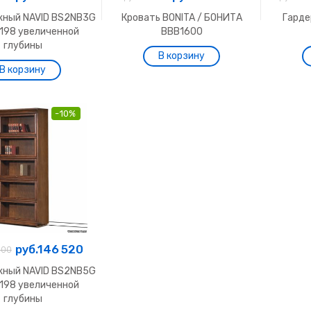
жный NAVID BS2NB3G
Кровать BONITA / БОНИТА
Гарде
198 увеличенной
BBB1600
глубины
-10%
руб.146 520
800
жный NAVID BS2NB5G
198 увеличенной
глубины