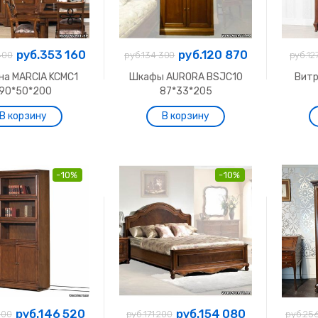
руб.353 160
руб.120 870
400
руб.134 300
руб.12
на MARCIA KCMC1
Шкафы AURORA BSJC10
Витр
190*50*200
87*33*205
-10%
-10%
руб.146 520
руб.154 080
800
руб.171 200
руб.25