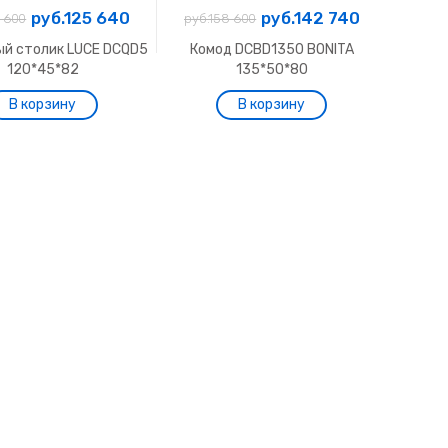
руб.125 640
руб.142 740
9 600
руб.158 600
й столик LUCE DCQD5
Комод DCBD1350 BONITA
120*45*82
135*50*80