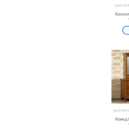
руб.74 
Консол
руб.145 
Комод 