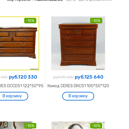
-10%
-10%
руб.120 330
руб.125 640
3 700
руб.139 600
RES DCCD51 122*50*95
Комод CERES DRCS1 100*50*120
-10%
-10%