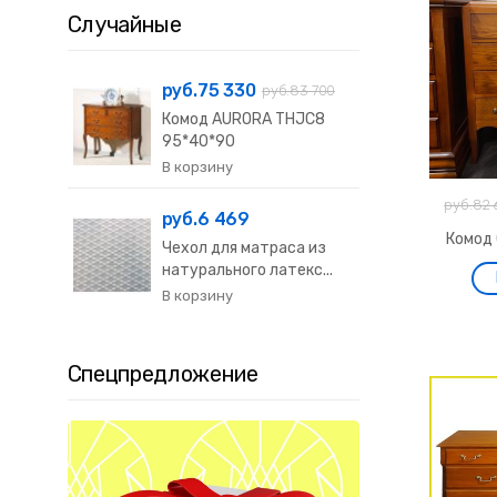
Случайные
руб.75 330
руб.83 700
Комод AURORA THJC8
95*40*90
руб.82 
руб.6 469
Комод
Чехол для матраса из
натурального латекс...
Спецпредложение