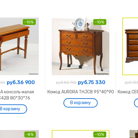
-10%
-10%
руб.36 900
руб.75 330
000
руб.83 700
руб.13
A консоль малая
Комод AURORA THJC8 95*40*90
Комод CE
C42B 80*30*76
-8%
-10%