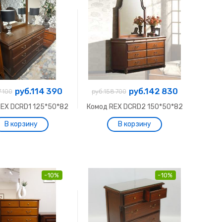
руб.114 390
руб.142 830
7 100
руб.158 700
REX DCRD1 125*50*82
Комод REX DCRD2 150*50*82
-10%
-10%