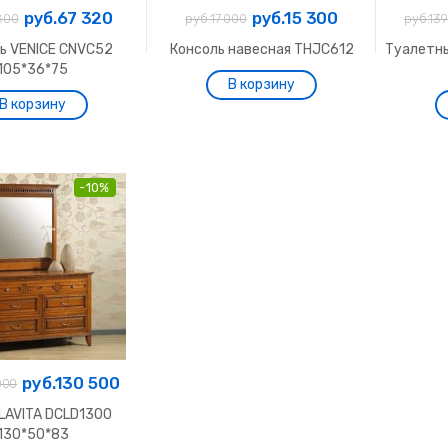
руб.67 320
руб.15 300
800
руб.17 000
руб.13
ь VENICE CNVC52
Консоль навесная THJC612
Туалетны
105*36*75
-10%
руб.130 500
000
LAVITA DCLD1300
130*50*83