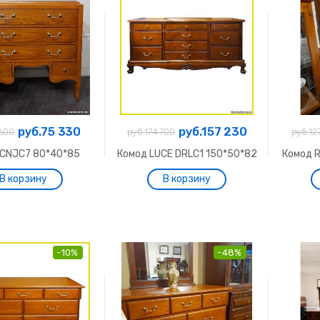
руб.75 330
руб.157 230
600
руб.174 700
руб.12
 CNJC7 80*40*85
Комод LUCE DRLC1 150*50*82
Комод 
-10%
-48%