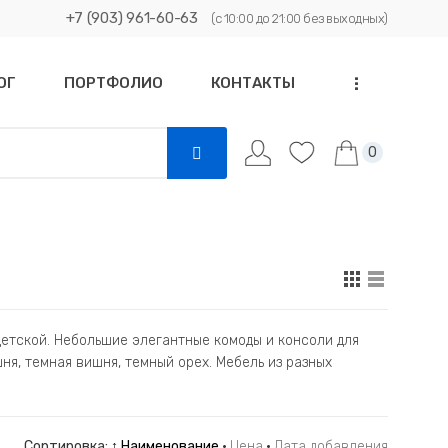
+7 (903) 961-60-63
(с 10:00 до 21:00 без выходных)
ОГ
ПОРТФОЛИО
КОНТАКТЫ
...
0
детской. Небольшие элегантные комоды и консоли для
ня, темная вишня, темный орех. Мебель из разных
Сортировка:
↑ Наименование
·
Цена
·
Дата добавления