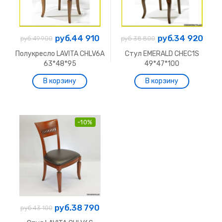
руб.44 910
руб.34 920
руб.49 900
руб.38 800
Полукресло LAVITA CHLV6A
Стул EMERALD CHEC1S
63*48*95
49*47*100
-10%
руб.38 790
руб.43 100